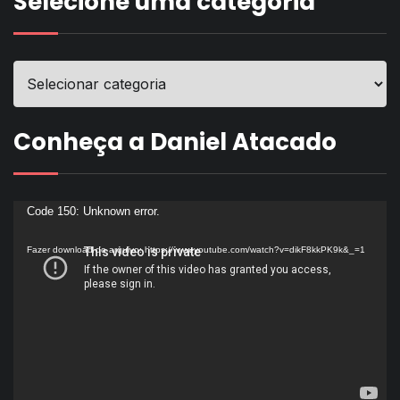
Selecione uma categoria
Conheça a Daniel Atacado
Tocador
Code 150: Unknown error.
de
Fazer download do arquivo: https://www.youtube.com/watch?v=dikF8kkPK9k&_=1
vídeo