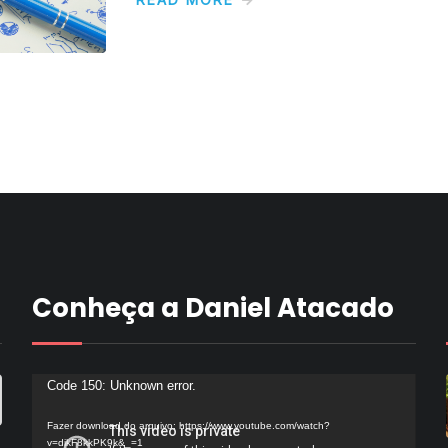
Conheça a Daniel Atacado
Tocador
Code 150: Unknown error.
de
Fazer download do arquivo: https://www.youtube.com/watch?
vídeo
v=dikF8kkPK9k&_=1