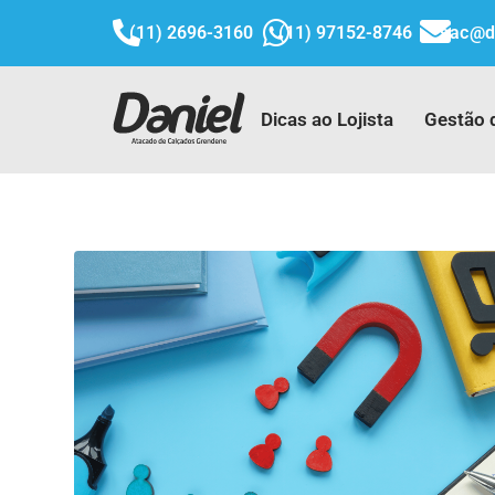
(11) 2696-3160
(11) 97152-8746
sac@d
Dicas ao Lojista
Gestão 