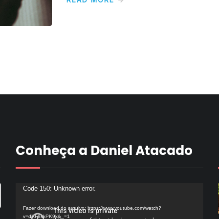
Conheça a Daniel Atacado
Tocador
Code 150: Unknown error.
de
Fazer download do arquivo: https://www.youtube.com/watch?
vídeo
v=dikF8kkPK9k&_=1