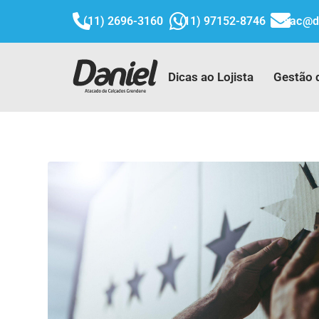
(11) 2696-3160
(11) 97152-8746
sac@d
Dicas ao Lojista
Gestão 