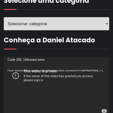
Selecione uma categoria
Conheça a Daniel Atacado
Tocador
Code 150: Unknown error.
de
Fazer download do arquivo: https://www.youtube.com/watch?v=dikF8kkPK9k&_=1
vídeo