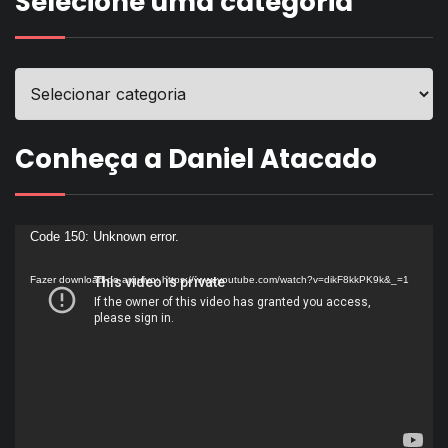
Selecione uma categoria
Conheça a Daniel Atacado
Tocador
Code 150: Unknown error.
de
Fazer download do arquivo: https://www.youtube.com/watch?v=dikF8kkPK9k&_=1
vídeo