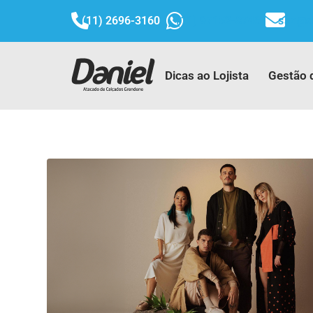
(11) 2696-3160
(11) 97152-8746
sac@d
Dicas ao Lojista
Gestão 