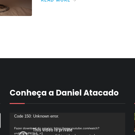
Conheça a Daniel Atacado
Tocador
Code 150: Unknown error.
de
Fazer download do arquivo: https://www.youtube.com/watch?
vídeo
v=dikF8kkPK9k&_=1