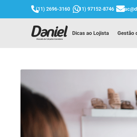
(11) 2696-3160
(11) 97152-8746
sac@d
Dicas ao Lojista
Gestão 