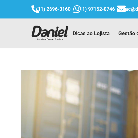
(11) 2696-3160
(11) 97152-8746
sac@d
Dicas ao Lojista
Gestão 